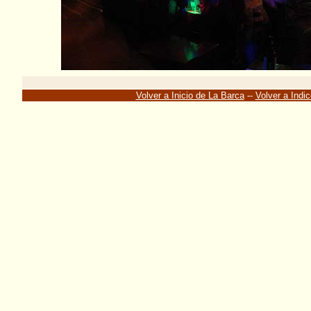
Volver a Inicio de La Barca
--
Volver a Indic