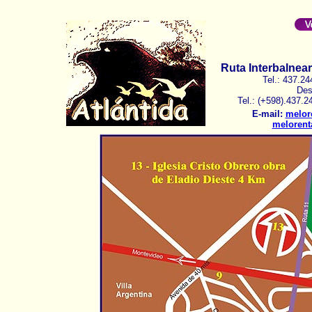
Ruta Interbalneari
Tel.: 437.24
Des
Tel.: (+598).437.2
E-mail:
melor
melorent