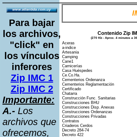
I
Para bajar
los archivos,
Contenido Zip I
(270 Kb - Aprox. 4 minutos a 3
"click" en
Aceras
a-indice
Artesania
los vínculos
Camping
Cane1
inferores
Carnicerías
Casa Huéspedes
Zip IMC 1
Ce.Co.Ha.
Cementerios Ordenanza
Cementerios Reglamentación
Zip IMC 2
Certificado
Chatarra
Importante:
Construcción Func. Sanitarias
Construcciones BHU
Construcciones Disp. Anexas
A.-
Los
Construcciones Ordenanzas
Construcciones Privadas
archivos que
Contratos
Criaderos Cerdos
ofrecemos,
Decreto 284-74
Decreto 422