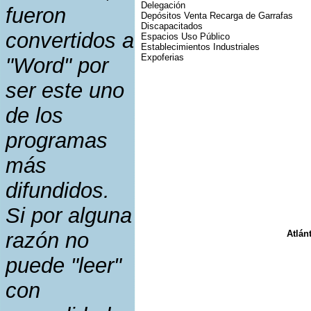
Delegación
fueron
Depósitos Venta Recarga de Garrafas
Discapacitados
convertidos a
Espacios Uso Público
Establecimientos Industriales
Expoferias
"Word" por
ser este uno
de los
programas
más
difundidos.
Si por alguna
razón no
Atlán
puede "leer"
con